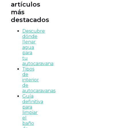
artículos
más
destacados
Descubre
dónde
llenar
agua
para
tu
autocaravana
Tipos
de
interior
de
autocaravanas
Guía
definitiva
para
limpiar
el
baño