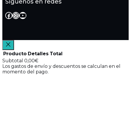
Síguenos en redes
Facebook
Instagram
YouTube
Producto
Detalles
Total
Subtotal
0,00€
Los gastos de envío y descuentos se calculan en el
Productos
momento del pago.
Ver mi carrito
del
Ir a finalizar compra
carrito