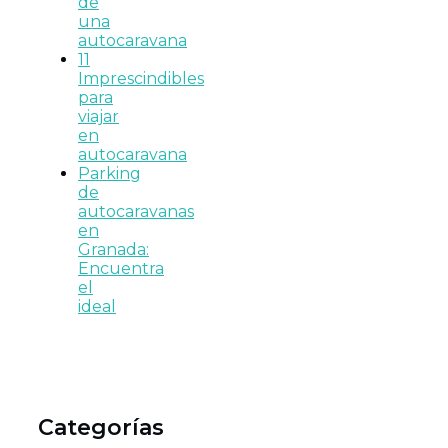
de
una
autocaravana
11
Imprescindibles
para
viajar
en
autocaravana
Parking
de
autocaravanas
en
Granada:
Encuentra
el
ideal
Categorías