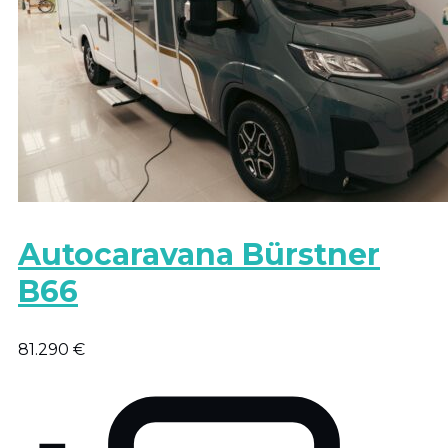
Autocaravana Bürstner
B66
81.290 €