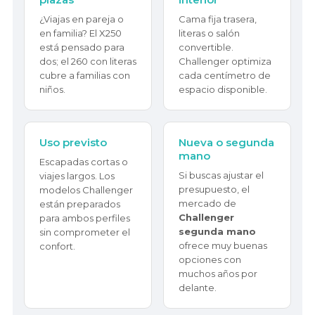
¿Viajas en pareja o
Cama fija trasera,
en familia? El X250
literas o salón
está pensado para
convertible.
dos; el 260 con literas
Challenger optimiza
cubre a familias con
cada centímetro de
niños.
espacio disponible.
Uso previsto
Nueva o segunda
mano
Escapadas cortas o
Si buscas ajustar el
viajes largos. Los
presupuesto, el
modelos Challenger
mercado de
están preparados
Challenger
para ambos perfiles
segunda mano
sin comprometer el
ofrece muy buenas
confort.
opciones con
muchos años por
delante.