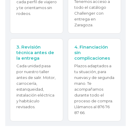
Tenemos acceso a
cada perfil de viajero
todo el catálogo
y te orientamos sin
Challenger con
rodeos.
entrega en
Zaragoza.
3. Revisión
4. Financiación
técnica antes de
sin
la entrega
complicaciones
Cada unidad pasa
Plazos adaptados a
por nuestro taller
tu situación, para
antes de salir. Motor,
nuevas y de segunda
carrocería,
mano. Te
estanqueidad,
acompañamos
instalación eléctrica
durante todo el
y habitáculo
proceso de compra.
revisados.
Llámanos al 876 76
87 66.