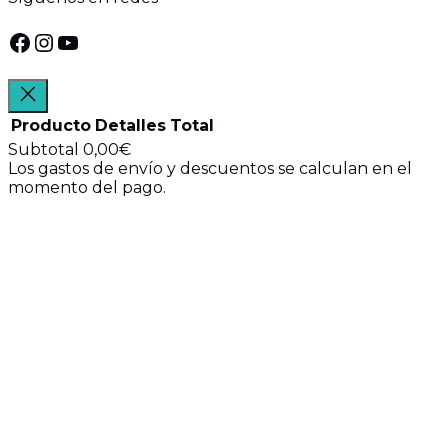
Facebook
Instagram
YouTube
Producto
Detalles
Total
Subtotal
0,00€
Los gastos de envío y descuentos se calculan en el
Productos
momento del pago.
Ver mi carrito
del
Ir a finalizar compra
carrito