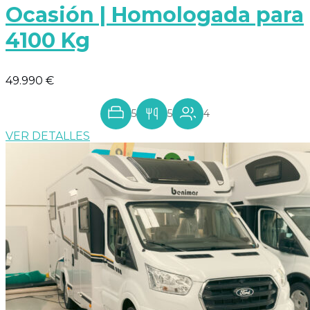
Ocasión | Homologada para
4100 Kg
49.990 €
5
5
4
VER DETALLES