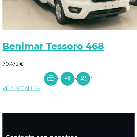
Benimar Tessoro 468
70.475 €
4
5
4
VER DETALLES