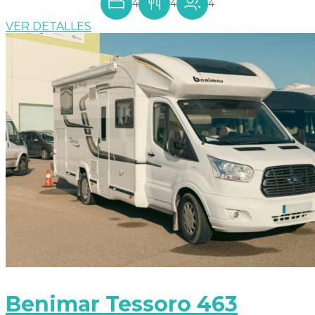
4
4
4
VER DETALLES
Benimar Tessoro 463