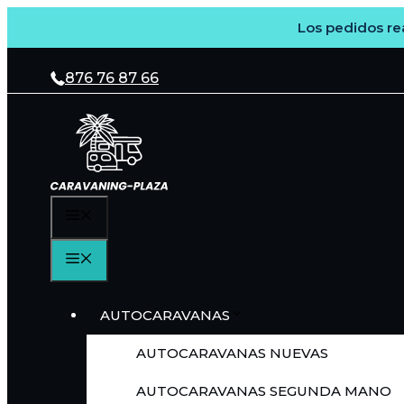
Los pedidos rea
Saltar
al
876 76 87 66
contenido
MENÚ
MENÚ
AUTOCARAVANAS
AUTOCARAVANAS NUEVAS
AUTOCARAVANAS SEGUNDA MANO