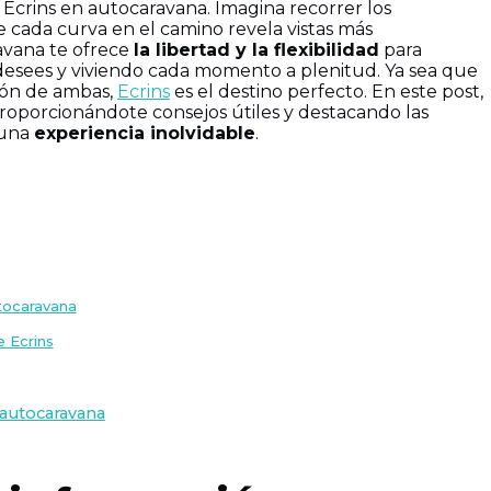
 Ecrins en autocaravana. Imagina recorrer los
e cada curva en el camino revela vistas más
ravana te ofrece
la libertad y la flexibilidad
para
desees y viviendo cada momento a plenitud. Ya sea que
ión de ambas,
Ecrins
es el destino perfecto. En este post,
proporcionándote consejos útiles y destacando las
 una
experiencia inolvidable
.
utocaravana
e Ecrins
 autocaravana