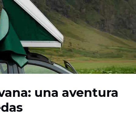
vana: una aventura
edas