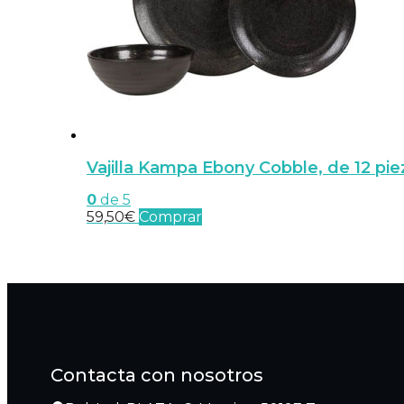
Vajilla Kampa Ebony Cobble, de 12 pie
0
de 5
59,50
€
Comprar
Contacta con nosotros