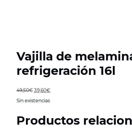
Vajilla de melamina
refrigeración 16l
El
El
49,50
€
39,60
€
precio
precio
Sin existencias
original
actual
era:
es:
49,50€.
39,60€.
Productos relacio