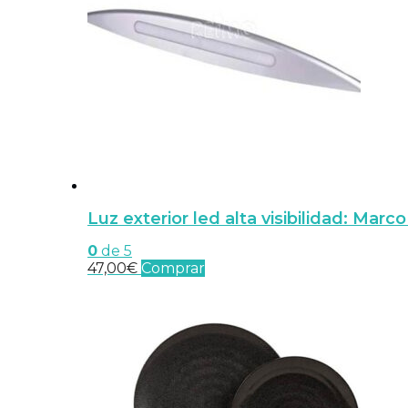
opciones
se
pueden
elegir
en
la
página
de
producto
Luz exterior led alta visibilidad: M
0
de 5
47,00
€
Comprar