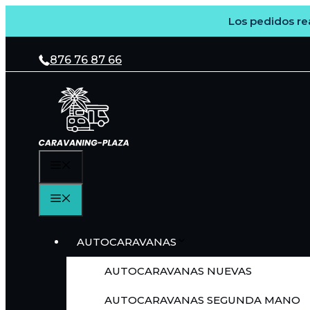
Los pedidos rea
Saltar
al
876 76 87 66
contenido
MENÚ
MENÚ
AUTOCARAVANAS
AUTOCARAVANAS NUEVAS
AUTOCARAVANAS SEGUNDA MANO