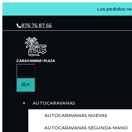
Los pedidos rea
Saltar
al
876 76 87 66
contenido
MENÚ
MENÚ
AUTOCARAVANAS
AUTOCARAVANAS NUEVAS
AUTOCARAVANAS SEGUNDA MANO