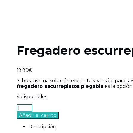
Fregadero escurre
19,90
€
Si buscas una solución eficiente y versátil para la
fregadero escurreplatos plegable
es la opción
4 disponibles
Fregadero
escurreplatos
Añadir al carrito
plegable
cantidad
Descripción