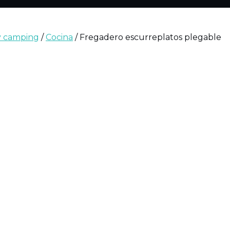
 y camping
/
Cocina
/ Fregadero escurreplatos plegable