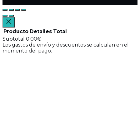
Producto
Detalles
Total
Subtotal
0,00€
Los gastos de envío y descuentos se calculan en el
Productos
momento del pago.
Ver mi carrito
del
Ir a finalizar compra
carrito