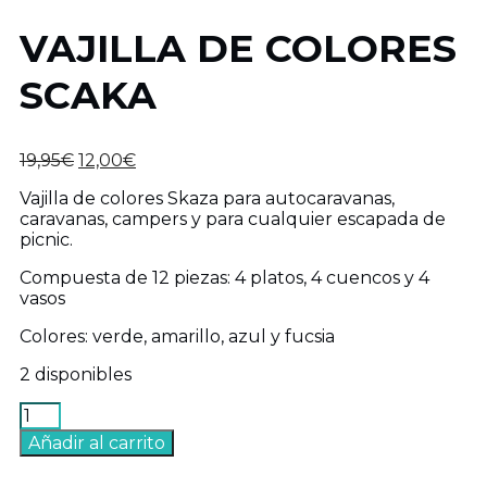
VAJILLA DE COLORES
SCAKA
El
El
19,95
€
12,00
€
precio
precio
Vajilla de colores Skaza para autocaravanas,
original
actual
caravanas, campers y para cualquier escapada de
era:
es:
picnic.
19,95€.
12,00€.
Compuesta de 12 piezas: 4 platos, 4 cuencos y 4
vasos
Colores: verde, amarillo, azul y fucsia
2 disponibles
VAJILLA
DE
Añadir al carrito
COLORES
SCAKA