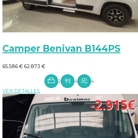
Camper Benivan B144PS
65.586 €
62.873 €
2
4
4
VER DETALLES