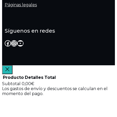
Páginas legales
Síguenos en redes
Facebook
Instagram
YouTube
Producto
Detalles
Total
Subtotal
0,00€
Los gastos de envío y descuentos se calculan en el
Productos
momento del pago.
Ver mi carrito
del
Ir a finalizar compra
carrito