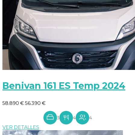
Benivan 161 ES Temp 2024
58.890 €
56.390 €
3
4
4
VER DETALLES