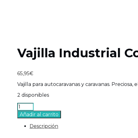
Vajilla Industrial C
65,95
€
Vajilla para autocaravanas y caravanas. Preciosa, e
2 disponibles
Vajilla
Industrial
Añadir al carrito
Collection
Stone
Descripción
-
16