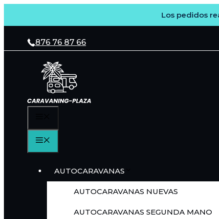
Los pedidos rea
Saltar
al
876 76 87 66
contenido
MENÚ
MENÚ
AUTOCARAVANAS
AUTOCARAVANAS NUEVAS
AUTOCARAVANAS SEGUNDA MANO