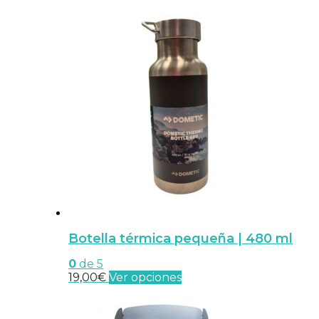
Botella térmica pequeña | 480 ml
0
de 5
Este
19,00
€
Ver opciones
producto
tiene
múltiples