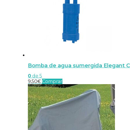
Bomba de agua sumergida Elegant
0
de 5
9,50
€
Comprar