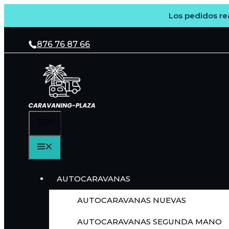
Los pedidos rea
Saltar
al
876 76 87 66
contenido
MENÚ
MENÚ
AUTOCARAVANAS
AUTOCARAVANAS NUEVAS
AUTOCARAVANAS SEGUNDA MANO