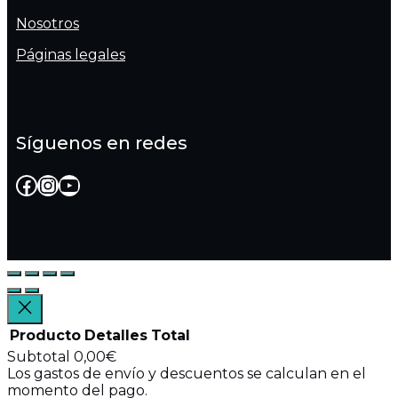
Nosotros
Páginas legales
Síguenos en redes
Facebook
Instagram
YouTube
Producto
Detalles
Total
Subtotal
0,00€
Los gastos de envío y descuentos se calculan en el
Productos
momento del pago.