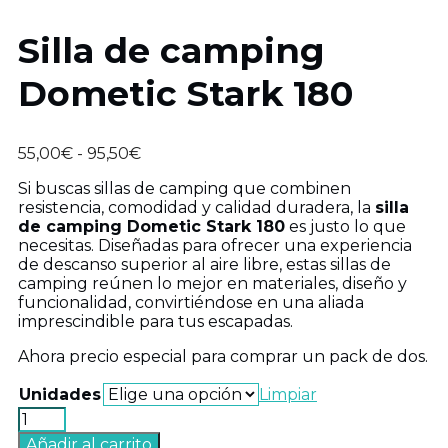
Silla de camping
Dometic Stark 180
Rango
55,00
€
-
95,50
€
de
Si buscas sillas de camping que combinen
precios:
resistencia, comodidad y calidad duradera, la
silla
desde
de camping Dometic Stark 180
es justo lo que
55,00€
necesitas. Diseñadas para ofrecer una experiencia
hasta
de descanso superior al aire libre, estas sillas de
95,50€
camping reúnen lo mejor en materiales, diseño y
funcionalidad, convirtiéndose en una aliada
imprescindible para tus escapadas.
Ahora precio especial para comprar un pack de dos.
Unidades
Limpiar
Silla
de
Añadir al carrito