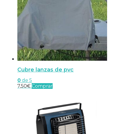
Cubre lanzas de pvc
0
de 5
7,50
€
Comprar