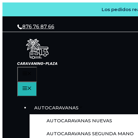
Los pedidos rea
Saltar
al
876 76 87 66
contenido
MENÚ
MENÚ
AUTOCARAVANAS
AUTOCARAVANAS NUEVAS
AUTOCARAVANAS SEGUNDA MANO