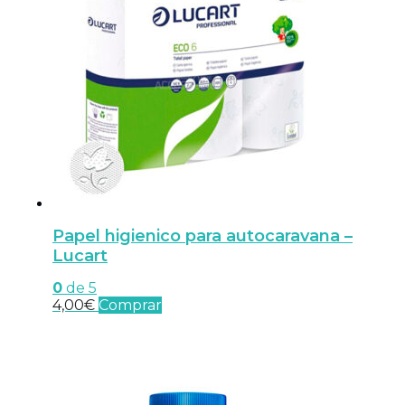
Papel higienico para autocaravana –
Lucart
0
de 5
4,00
€
Comprar