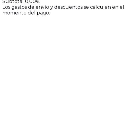
Subtotal
0,00€
Los gastos de envío y descuentos se calculan en el
Productos
momento del pago.
Ver mi carrito
del
Ir a finalizar compra
carrito