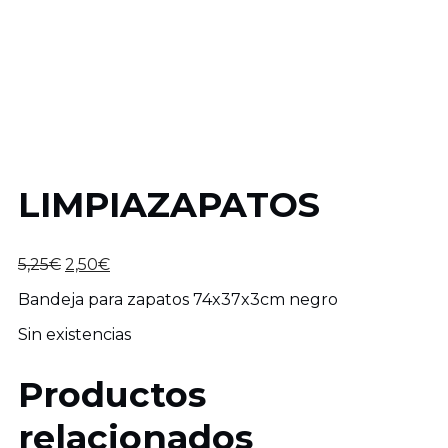
LIMPIAZAPATOS
El
El
5,25
€
2,50
€
precio
precio
Bandeja para zapatos 74x37x3cm negro
original
actual
era:
es:
Sin existencias
5,25€.
2,50€.
Productos
relacionados