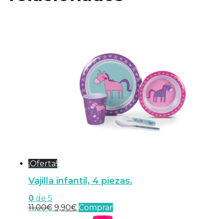
¡Oferta!
Vajilla infantil, 4 piezas.
0
de 5
El
El
11,00
€
9,90
€
Comprar
precio
precio