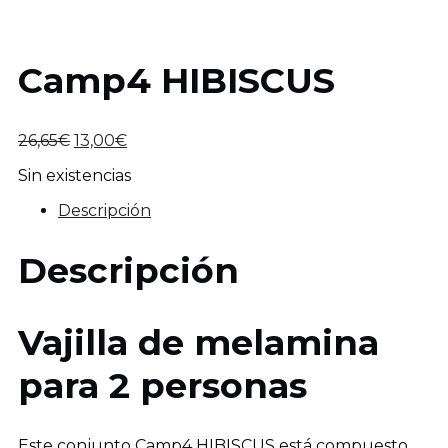
Camp4 HIBISCUS
El
El
26,65
€
13,00
€
precio
precio
Sin existencias
original
actual
era:
es:
Descripción
26,65€.
13,00€.
Descripción
Vajilla de melamina
para 2 personas
Este conjunto Camp4 HIBISCUS está compuesto