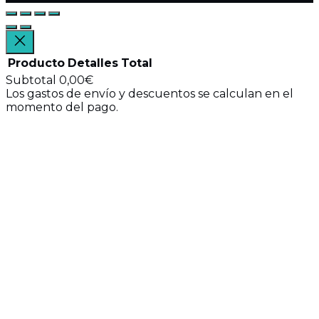
Producto
Detalles
Total
Subtotal
0,00€
Los gastos de envío y descuentos se calculan en el
Productos
momento del pago.
Ver mi carrito
del
Ir a finalizar compra
carrito