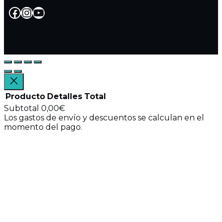
Facebook
Instagram
YouTube
Producto
Detalles
Total
Subtotal
0,00€
Los gastos de envío y descuentos se calculan en el
Productos
momento del pago.
Ver mi carrito
del
Ir a finalizar compra
carrito